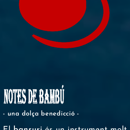
- una dolça benedicció -
El
bansuri
és un instrument molt